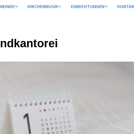
MEINDE
KIRCHENMUSIK
EINRICHTUNGEN
KONTA
ndkantorei