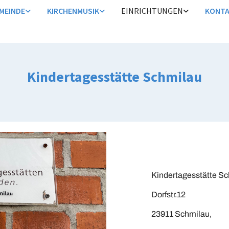
MEINDE
KIRCHENMUSIK
EINRICHTUNGEN
KONT
Kindertagesstätte Schmilau
Kindertagesstätte S
Dorfstr.12
23911 Schmilau,