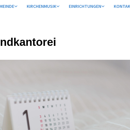
MEINDE
KIRCHENMUSIK
EINRICHTUNGEN
KONTA
ndkantorei