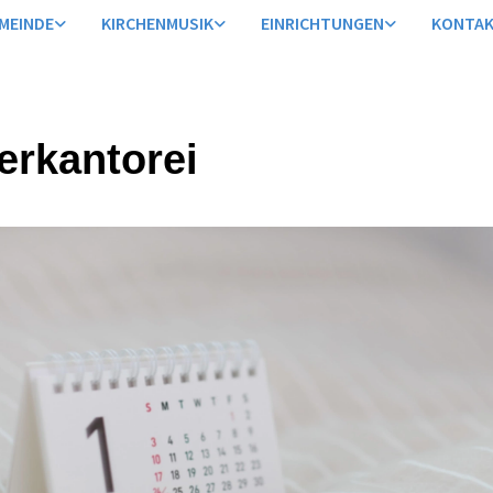
MEINDE
KIRCHENMUSIK
EINRICHTUNGEN
KONTA
erkantorei